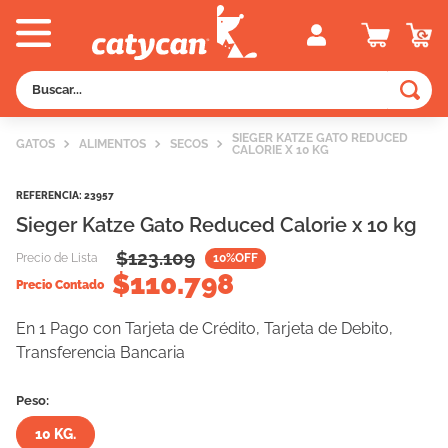
Buscar...
TÉRMINOS MÁS BUSCADOS
SIEGER KATZE GATO REDUCED
GATOS
ALIMENTOS
SECOS
CALORIE X 10 KG
1
.
old prince
2
.
royal canin
REFERENCIA
:
23957
Sieger Katze Gato Reduced Calorie x 10 kg
3
.
excellent
$
123.109
Precio de Lista
10
%OFF
4
.
piedras
$
110.798
Precio Contado
5
.
vitalcan
En 1 Pago con Tarjeta de Crédito, Tarjeta de Debito,
6
.
perros
Transferencia Bancaria
7
.
pedigree
Peso:
8
.
creamy
10 KG.
9
.
fawna