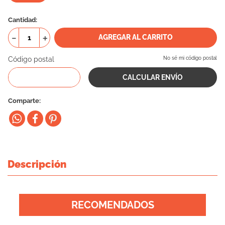
10
.
eukanuba
Cantidad
－
＋
AGREGAR AL CARRITO
Código postal
No sé mi código postal
Comparte
Descripción
RECOMENDADOS