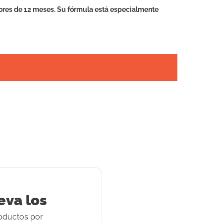
ores de 12 meses. Su fórmula está especialmente
eva los
oducto
s
por