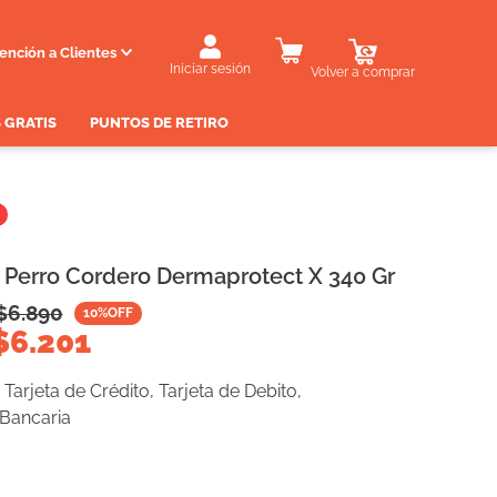
ención a Clientes
Iniciar sesión
Volver a comprar
 GRATIS
PUNTOS DE RETIRO
 Perro Cordero Dermaprotect X 340 Gr
$
6.890
10
%OFF
$
6.201
Tarjeta de Crédito, Tarjeta de Debito,
 Bancaria