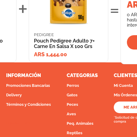
+
=
AR
o
AR
hast
inte
PEDIGREE
ro
Pouch Pedigree Adulto 7+
Carne En Salsa X 100 Grs
ARS 1,444.00
INFORMACIÓN
CATEGORIAS
CLIENTE
Promociones Bancarias
Perros
Mi Cuenta
Delivery
Gatos
Mis Órdenes
Términos y Condiciones
Peces
ME AR
Aves
*Solicitud de 
compra
Peq. Animales
Depósito Central
Reptiles