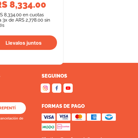
S 8,334.00
S 8,334.00
en cuotas
a
3
x de
ARS 2,778.00
sin
rés
Llevalos juntos
S
SEGUINOS
FORMAS DE PAGO
REPENTÍ
cancelación de