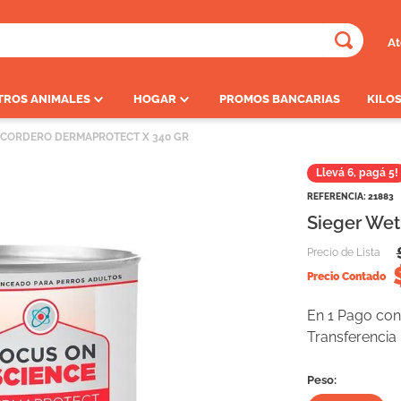
At
ADOS
TROS ANIMALES
HOGAR
PROMOS BANCARIAS
KILOS
 CORDERO DERMAPROTECT X 340 GR
Llevá 6, pagá 5!
REFERENCIA
:
21883
Sieger Wet
Precio de Lista
Precio Contado
En 1 Pago con 
Transferencia
Peso: