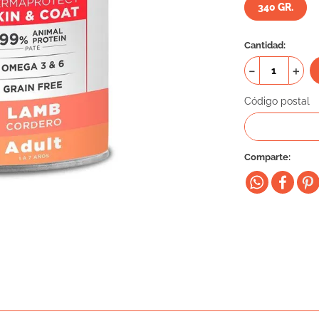
340 GR.
Cantidad
－
＋
Código postal
Comparte