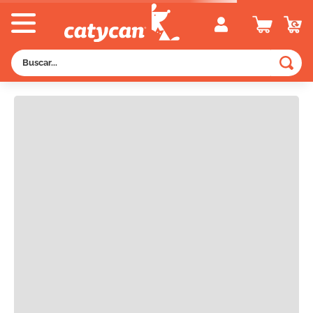
Descripción
Buscar...
RECOMENDADOS
TÉRMINOS MÁS BUSCADOS
1
.
old prince
2
.
royal canin
3
.
excellent
4
.
piedras
5
.
vitalcan
6
.
pedigree
7
.
creamy
8
.
perros
9
.
fawna