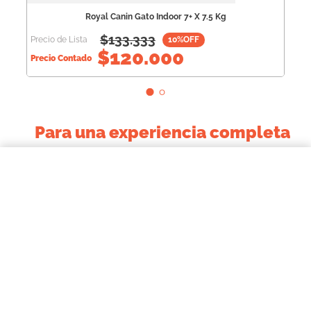
Royal Canin Gato Indoor 7+ X 7.5 Kg
$
133.333
Precio de Lista
10
%OFF
$
120.000
Precio Contado
Para una experiencia completa
$36.664,00
↻
Royal Canin Gato Indoor 7+ 1.5 Kg
COMPRAR AHORA
+