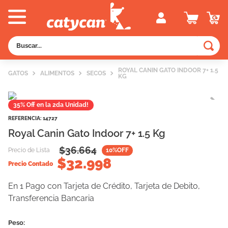
Buscar...
TÉRMINOS MÁS BUSCADOS
ROYAL CANIN GATO INDOOR 7+ 1.5
GATOS
ALIMENTOS
SECOS
KG
1
.
old prince
2
.
royal canin
35% Off en la 2da Unidad!
3
.
excellent
REFERENCIA
:
14727
Royal Canin Gato Indoor 7+ 1.5 Kg
4
.
piedras
$
36.664
Precio de Lista
10
%OFF
5
.
vitalcan
$
32.998
Precio Contado
6
.
pedigree
En 1 Pago con Tarjeta de Crédito, Tarjeta de Debito,
7
.
perros
Transferencia Bancaria
8
.
fawna
9
.
creamy
Peso: