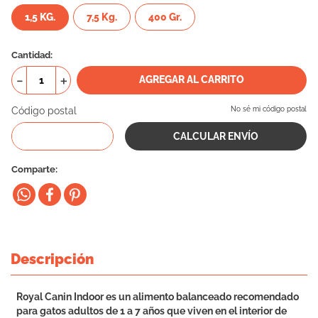
1,5 KG.
10
7,5 Kg.
.
vital can
400 Gr.
Cantidad
－
＋
AGREGAR AL CARRITO
Código postal
No sé mi código postal
Comparte
Descripción
Royal Canin Indoor es un alimento balanceado recomendado
para gatos adultos de 1 a 7 años que viven en el interior de