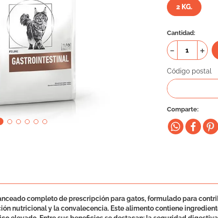
2 KG.
Cantidad
－
＋
Código postal
Comparte
lanceado completo de prescripción para gatos, formulado para contrib
ón nutricional y la convalecencia. Este alimento contiene ingrediente