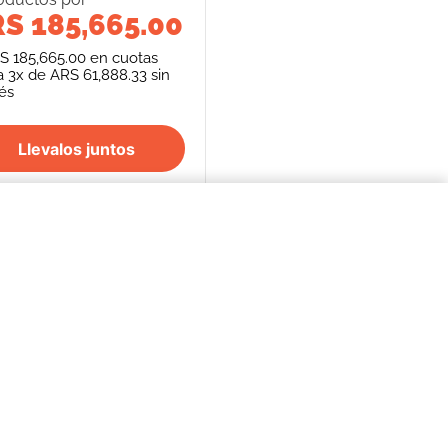
S 185,665.00
S 185,665.00
en cuotas
a
3
x de
ARS 61,888.33
sin
rés
Llevalos juntos
$51.000,00
COMPRAR AHORA
S
SEGUINOS
FORMAS DE PAGO
REPENTÍ
cancelación de