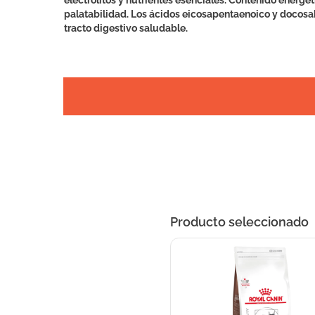
electrolitos y nutrientes esenciales. Contenido energét
palatabilidad. Los ácidos eicosapentaenoico y docosa
tracto digestivo saludable.
Producto seleccionado