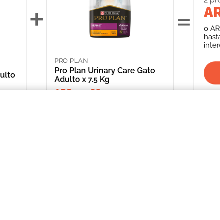
+
=
AR
o
AR
hast
inte
PRO PLAN
Pro Plan Urinary Care Gato
ulto
Adulto x 7.5 Kg
ARS 134,665.00
stinal Gato Adulto X 2 Kg
INFORMACIÓN
CATEGORIAS
CLIENTE
Promociones Bancarias
Perros
Mi Cuenta
Delivery
Gatos
Mis Órdenes
Términos y Condiciones
Peces
ME AR
Aves
*Solicitud de 
compra
Peq. Animales
Depósito Central