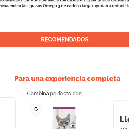
ico elevado. Entre sus beneficios se destacan: la seguridad digestiva,
hexaenoico (ác. grasos Omega 3 de cadena larga) ayudan a reducir l
RECOMENDADOS
Para una experiencia completa
Combina perfecto con
↻
Ll
2
pr