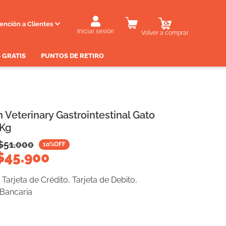
ención a Clientes
Iniciar sesión
Volver a comprar
 GRATIS
PUNTOS DE RETIRO
 Veterinary Gastrointestinal Gato
 Kg
$
51.000
10
%OFF
$
45.900
Tarjeta de Crédito, Tarjeta de Debito,
 Bancaria