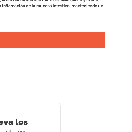
 el aporte de una alta densidad energética y la alta
a inflamación de la mucosa intestinal manteniendo un
eva los
oducto
s
por