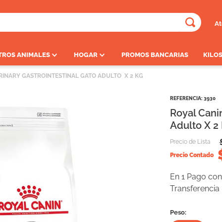
At
ADOS
TROS ANIMALES
HOGAR
PROMOS BANCARIAS
KILOS
RINARY GASTROINTESTINAL GATO ADULTO  X 2 KG
REFERENCIA
:
3930
Royal Canin
Adulto X 2
Precio de Lista
Precio Contado
En 1 Pago con 
Transferencia
Peso: