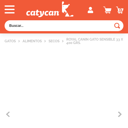
Buscar...
TÉRMINOS MÁS BUSCADOS
ROYAL CANIN GATO SENSIBLE 33 X
GATOS
ALIMENTOS
SECOS
400 GRS.
1
.
old prince
2
.
royal canin
3
.
excellent
4
.
vitalcan
5
.
piedras
6
.
perros
7
.
pedigree
8
.
creamy
9
.
fawna