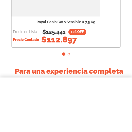
Royal Canin Gato Sensible X 7,5 Kg
$
125.441
Precio de Lista
10
%OFF
$
112.897
Precio Contado
Para una experiencia completa
$11.983,00
↻
Royal Canin Gato Sensible 33 X 400 Grs.
COMPRAR AHORA