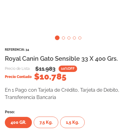
10
.
cama
REFERENCIA
:
34
Royal Canin Gato Sensible 33 X 400 Grs.
$
11.983
Precio de Lista
10
%OFF
$
10.785
Precio Contado
En 1 Pago con Tarjeta de Crédito, Tarjeta de Debito,
Transferencia Bancaria
Peso:
400 GR.
7,5 Kg.
1,5 Kg.