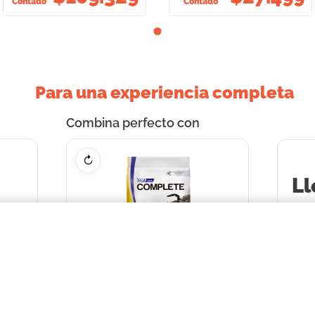
Contado
Contado
Para una experiencia completa
Combina perfecto con
↻
Ll
2
pr
+
=
AR
 Kg
o
AR
hast
inte
VITALCAN COMPLETE
 27 X
Vitalcan Complete Gato