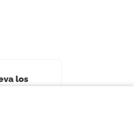
eva los
oducto
s
por
S 205,290.00
$121.477,00
COMPRAR AHORA
S 205,290.00
en cuotas
a
3
x de
ARS 68,430.00
sin
rés
Llevalos juntos