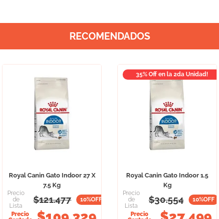
RECOMENDADOS
35% Off en la 2da Unidad!
Royal Canin Gato Indoor 27 X
Royal Canin Gato Indoor 1.5
7.5 Kg
Kg
Precio
Precio
$
121.477
$
30.554
de
10
%OFF
de
10
%OFF
Lista
Lista
$
109.329
$
27.499
Precio
Precio