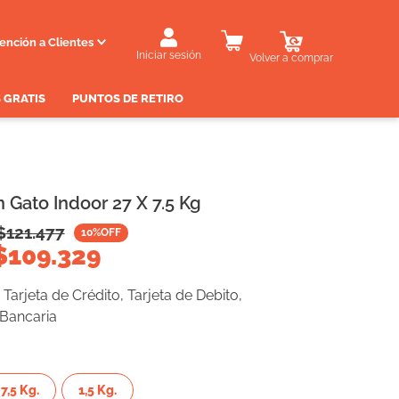
ención a Clientes
Iniciar sesión
Volver a comprar
 GRATIS
PUNTOS DE RETIRO
 Gato Indoor 27 X 7.5 Kg
$
121.477
10
%OFF
$
109.329
Tarjeta de Crédito, Tarjeta de Debito,
 Bancaria
7,5 Kg.
1,5 Kg.