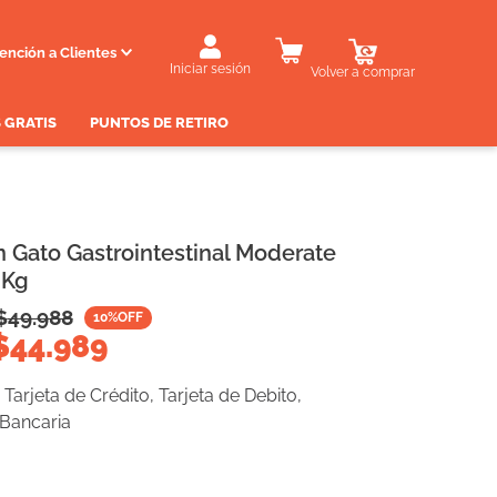
ención a Clientes
Iniciar sesión
Volver a comprar
 GRATIS
PUNTOS DE RETIRO
n Gato Gastrointestinal Moderate
 Kg
$
49.988
10
%OFF
$
44.989
Tarjeta de Crédito, Tarjeta de Debito,
 Bancaria