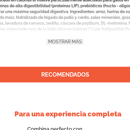
erado en calorías lo vuelve particularmente adecuado para gatos en lo
nas de alta digestibilidad (proteínas LIP), prebióticos (fructo - olig
ar una máxima seguridad digestiva. Ingredientes: arroz, harina de sub
 de maíz, hidrolizado de hígado de pollo y cerdo, sales minerales, gra
s, levadura de cerveza, zeolita, cáscara de psyllium, DL-metionina
, extractode rosa de la India (rico en luteína).(*) Low Indigestible Pr
a C, pantotenato de calcio, niacina,vitamina B1, vitamina B2, vitamina 
fato de calcio, cloruro de sodio. Oligoelementos: sulfato de cobre, s
MOSTRAR MÁS
sio), selenio orgánico. Oligoelementos quelados: cobre, manganeso, z
.): 35%; Extracto etéreo (mín.): 11%, (prom.): 13%; Fibra cruda (máx.): 6,
(máx.): 1,25%; Fósforo (mín.): 0,79%, (máx.): 1,19%; Sodio (máx.): 0,6%
 D3: 800 UI; E: 600 mg; C: 200 mg; B1: 14,1 mg; Niacina: 185,2 mg; Ác.
ina: 1.600 mg. Oligoelementos: Cobre: 10 mg; Hierro: 36 mg; Manganes
RECOMENDADOS
Para una experiencia completa
Combina perfecto con