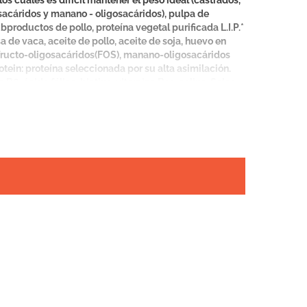
s cuales es difícil mantener el peso ideal (castrados,
osacáridos y manano - oligosacáridos), pulpa de
productos de pollo, proteína vegetal purificada L.I.P.*
sa de vaca, aceite de pollo, aceite de soja, huevo en
, fructo-oligosacáridos(FOS), manano-oligosacáridos
otein: proteína seleccionada por su alta asimilación.
B6, ácido fólico, biotina, vitamina B12, colina. Sales
ulfato de hierro, óxido de manganeso, óxido de
inc. Conservantes y antioxidantes: BHA, galato de
2%, (prom.): 5,2%; Minerales (máx.): 8,6%, (prom.): 7,8%;
, (prom.): 0,5%. Energía Metabolizable: 3.720 kcal/kg.
 Fólico: 12,1 mg; B2: 53,6 mg; B6: 42 mg; Biotina: 3,2
o: 47 mg; Zinc: 142 mg; Selenio: 0,06 mg; Yodo: 3,6