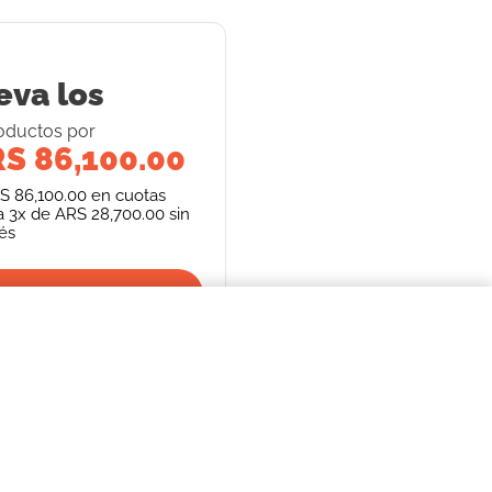
eva los
oducto
s
por
S 86,100.00
S 86,100.00
en cuotas
a
3
x de
ARS 28,700.00
sin
rés
Llevalos juntos
$49.988,00
COMPRAR AHORA
S
SEGUINOS