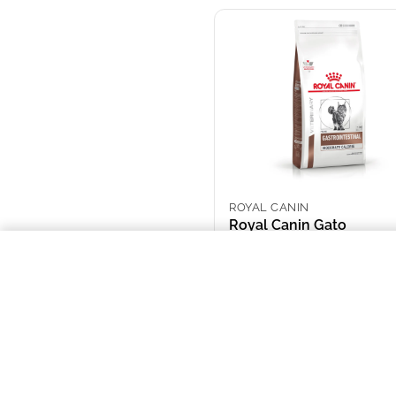
ROYAL CANIN
Royal Canin Gato
Gastrointestinal Modera
Calorie X 2 Kg
Royal Canin Gato Gastrointestina
ARS 49,988.00
NOSOTROS
Puntos de Retiro