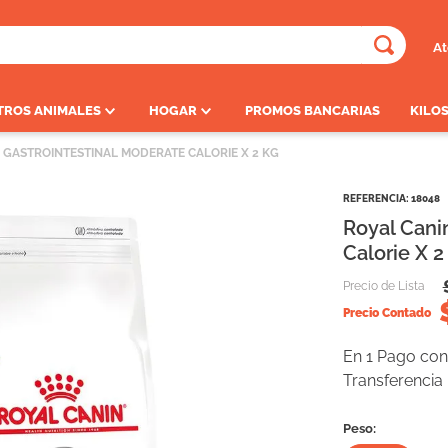
At
ADOS
TROS ANIMALES
HOGAR
PROMOS BANCARIAS
KILOS
 GASTROINTESTINAL MODERATE CALORIE X 2 KG
REFERENCIA
:
18048
Royal Cani
Calorie X 2
Precio de Lista
Precio Contado
En 1 Pago con 
Transferencia
Peso: