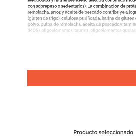
electrolitos y nutrientes esenciales. Su contenido mod
con sobrepeso o sedentarios). La combinación de proteí
remolacha, arroz y aceite de pescado contribuye a logr
(gluten de trigo), celulosa purificada, harina de gluten
polvo, pulpa de remolacha, aceite de pescado,vitamina
(MOS), oligoelementos, taurina, oligoelementos quelados
Vitaminas: vitamina A, vitamina D3, vitamina E, vitamin
minerales: cloruro de potasio, fosfato monocálcico, sul
zinc,fuente de iodo (iodato de calcio o iodato de pota
propilo y ácido cítrico. Proteína bruta (mín.): 33%, (prom
Humedad (máx.): 8%, (prom.): 5,5%; Calcio (mín.): 0,83%, 
Enriquecimientos por kg (mín.): Vitaminas: A: 21.800 UI;
mg; B12: 0,14 mg; Pantotenato de calcio: 56,5 mg; Col
mg.
Producto seleccionado