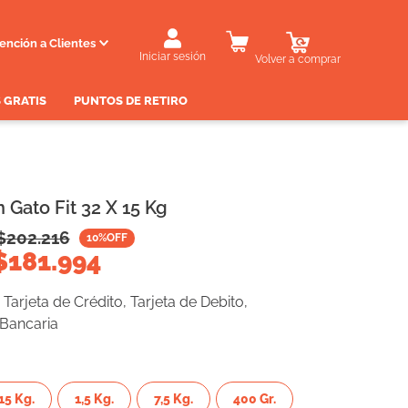
ención a Clientes
Iniciar sesión
Volver a comprar
 GRATIS
PUNTOS DE RETIRO
 Gato Fit 32 X 15 Kg
$
202.216
10
%OFF
$
181.994
Tarjeta de Crédito, Tarjeta de Debito,
 Bancaria
15 Kg.
1,5 Kg.
7,5 Kg.
400 Gr.