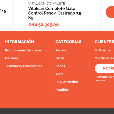
VITALCAN COMPLETE
Vitalcan Complete Gato
X 15
Control Peso/ Castrado 7.5
Kg
ARS 52,305.00
INFORMACIÓN
CATEGORIAS
CLIENTE
Promociones Bancarias
Perros
Mi Cuenta
Delivery
Gatos
Mis Órdenes
Términos y Condiciones
Peces
ME AR
Aves
*Solicitud de 
compra
Peq. Animales
Depósito Central
Reptiles