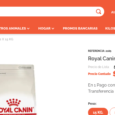
At
ADOS
TROS ANIMALES
HOGAR
PROMOS BANCARIAS
KILOS
2 X 15 KG
REFERENCIA
:
2185
Royal Canin
Precio de Lista
Precio Contado
En 1 Pago con 
Transferencia
Peso:
15 KG.