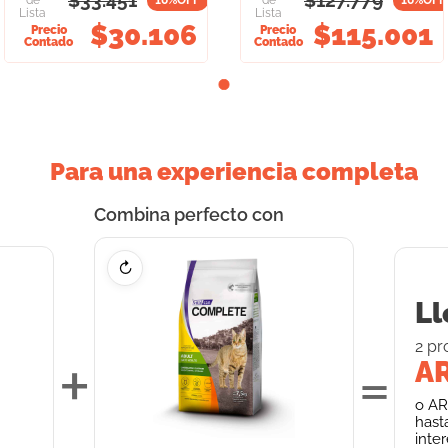
$
33.451
$
127.779
de
10
%OFF
de
10
%OFF
Lista
Lista
$
30.106
$
115.001
Precio
Precio
Contado
Contado
Para una experiencia completa
Combina perfecto con
↻
Ll
2
pr
+
=
AR
o
AR
hast
inte