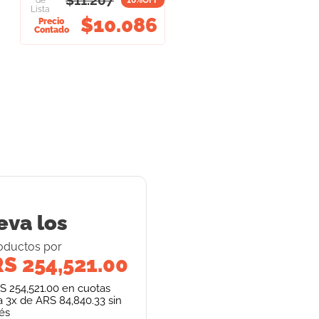
$
11.207
de
10
%OFF
Lista
$
10.086
Precio
Contado
eva los
oducto
s
por
S 254,521.00
S 254,521.00
en cuotas
a
3
x de
ARS 84,840.33
sin
rés