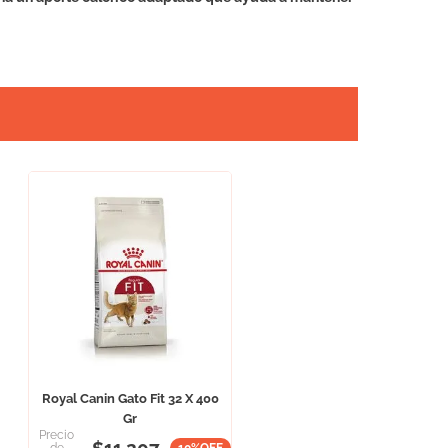
Royal Canin Gato Fit 32 X 400
Gr
Precio