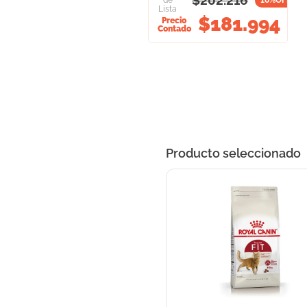
$
202.216
de
10
%OFF
Lista
$
181.994
Precio
Contado
Producto seleccionado