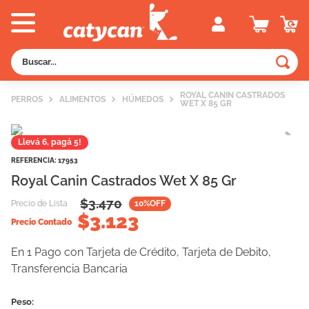
Buscar...
TÉRMINOS MÁS BUSCADOS
ROYAL CANIN CASTRADOS
PERROS
ALIMENTOS
HÚMEDOS
WET X 85 GR
1
.
old prince
2
.
royal canin
Llevá 6, pagá 5!
3
.
excellent
REFERENCIA
:
17953
Royal Canin Castrados Wet X 85 Gr
4
.
piedras
$
3.470
Precio de Lista
10
%OFF
5
.
vitalcan
$
3.123
Precio Contado
6
.
perros
En 1 Pago con Tarjeta de Crédito, Tarjeta de Debito,
7
.
pedigree
Transferencia Bancaria
8
.
creamy
9
.
fawna
Peso: