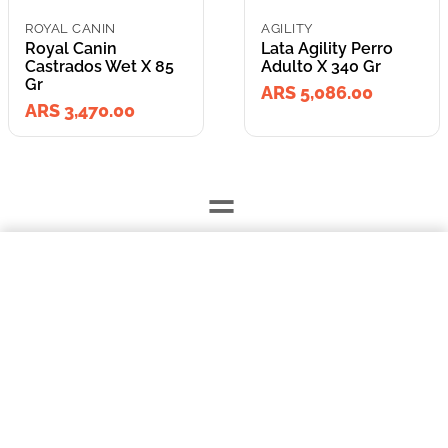
ROYAL CANIN
AGILITY
Royal Canin
Lata Agility Perro
Castrados Wet X 85
Adulto X 340 Gr
Gr
ARS 5,086.00
ARS 3,470.00
=
$3470,00
Royal Canin Castrados Wet X 85 Gr
Lleva los
COMPRAR AHORA
2
producto
s
por
ARS 8,556.00
o
ARS 8,556.00
en cuotas
hasta
3
x de
ARS 2,852.00
sin interés