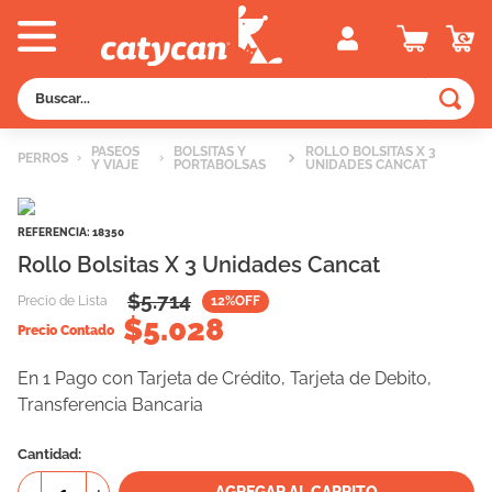
Buscar...
TÉRMINOS MÁS BUSCADOS
PASEOS
BOLSITAS Y
ROLLO BOLSITAS X 3
PERROS
Y VIAJE
PORTABOLSAS
UNIDADES CANCAT
1
.
old prince
2
.
royal canin
REFERENCIA
:
18350
3
.
excellent
Rollo Bolsitas X 3 Unidades Cancat
4
.
piedras
$
5.714
Precio de Lista
12
%OFF
$
5.028
5
.
vitalcan
Precio Contado
6
.
perros
En 1 Pago con Tarjeta de Crédito, Tarjeta de Debito,
Transferencia Bancaria
7
.
pedigree
8
.
creamy
Cantidad
9
.
fawna
AGREGAR AL CARRITO