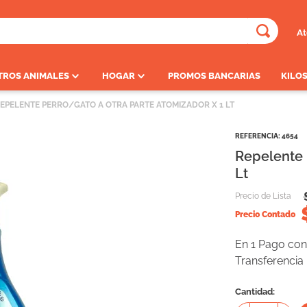
At
ADOS
TROS ANIMALES
HOGAR
PROMOS BANCARIAS
KILOS
EPELENTE PERRO/GATO A OTRA PARTE ATOMIZADOR X 1 LT
REFERENCIA
:
4654
Repelente 
Lt
Precio de Lista
Precio Contado
En 1 Pago con 
Transferencia
Cantidad