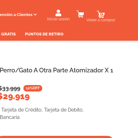
ención a Clientes
Iniciar sesión
Volver a comprar
 GRATIS
PUNTOS DE RETIRO
Perro/Gato A Otra Parte Atomizador X 1
$
33.999
12
%OFF
$
29.919
Tarjeta de Crédito, Tarjeta de Debito,
 Bancaria