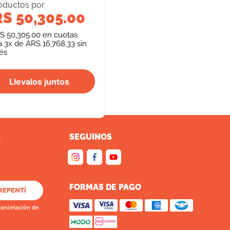
oducto
s
por
S 50,305.00
S 50,305.00
en cuotas
a
3
x de
ARS 16,768.33
sin
rés
Llevalos juntos
S
SEGUINOS
FORMAS DE PAGO
REPENTÍ
cancelación de