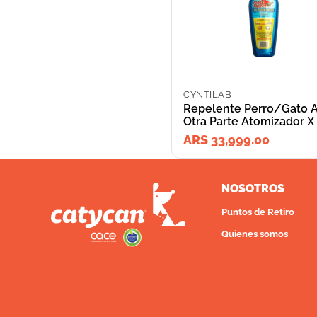
CYNTILAB
Repelente Perro/Gato 
Otra Parte Atomizador X 
ARS 33,999.00
NOSOTROS
Puntos de Retiro
Quienes somos