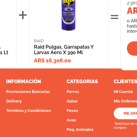
2
pr
+
=
AR
o
AR
hast
inte
RAID
A
Raid Pulgas, Garrapatas Y
1 Lt
Larvas Aero X 390 Ml
ARS 16,306.00
INFORMACIÓN
CATEGORIAS
CLIENTE
Promociones Bancarias
Perros
Mi Cuenta
Delivery
Gatos
Mis Órdenes
Términos y Condiciones
Peces
ME AR
Aves
*Solicitud de 
compra
Peq. Animales
Depósito Central