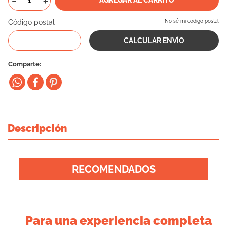
－
＋
10
.
vital can
Código postal
No sé mi código postal
Comparte
Descripción
RECOMENDADOS
Para una experiencia completa