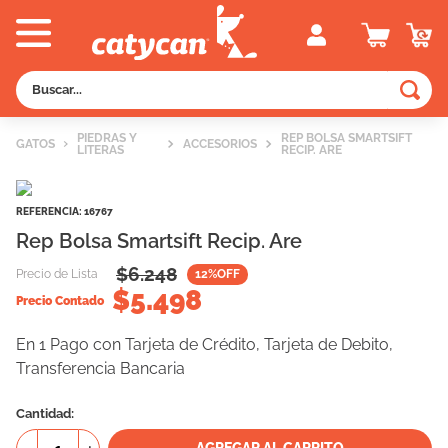
Buscar...
TÉRMINOS MÁS BUSCADOS
PIEDRAS Y
REP BOLSA SMARTSIFT
GATOS
ACCESORIOS
LITERAS
RECIP. ARE
1
.
old prince
2
.
royal canin
REFERENCIA
:
16767
3
.
excellent
Rep Bolsa Smartsift Recip. Are
4
.
piedras
$
6.248
Precio de Lista
12
%OFF
$
5.498
5
.
vitalcan
Precio Contado
6
.
pedigree
En 1 Pago con Tarjeta de Crédito, Tarjeta de Debito,
Transferencia Bancaria
7
.
perros
8
.
fawna
Cantidad
9
.
creamy
AGREGAR AL CARRITO