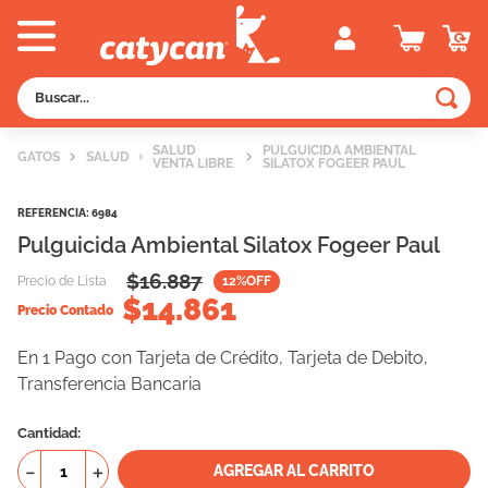
Buscar...
TÉRMINOS MÁS BUSCADOS
SALUD
PULGUICIDA AMBIENTAL
GATOS
SALUD
VENTA LIBRE
SILATOX FOGEER PAUL
1
.
old prince
2
.
royal canin
REFERENCIA
:
6984
Pulguicida Ambiental Silatox Fogeer Paul
3
.
excellent
$
16.887
Precio de Lista
12
%OFF
4
.
vitalcan
$
14.861
Precio Contado
5
.
piedras
En 1 Pago con Tarjeta de Crédito, Tarjeta de Debito,
6
.
perros
Transferencia Bancaria
7
.
pedigree
Cantidad
8
.
creamy
－
＋
AGREGAR AL CARRITO
9
.
fawna