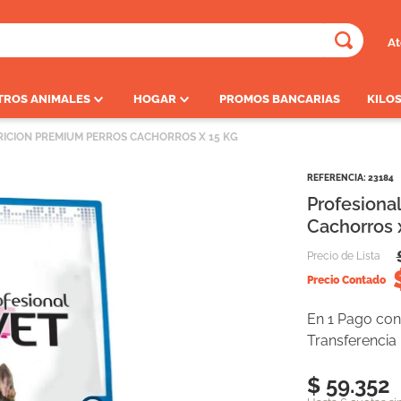
At
ADOS
TROS ANIMALES
HOGAR
PROMOS BANCARIAS
KILOS
RICION PREMIUM PERROS CACHORROS X 15 KG
REFERENCIA
:
23184
Profesiona
Cachorros 
Precio de Lista
Precio Contado
En 1 Pago con 
Transferencia
$ 59.352