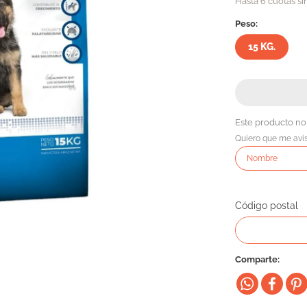
Hasta 6 cuotas si
Peso:
15 KG.
Este producto no
Quiero que me avi
Código postal
Comparte