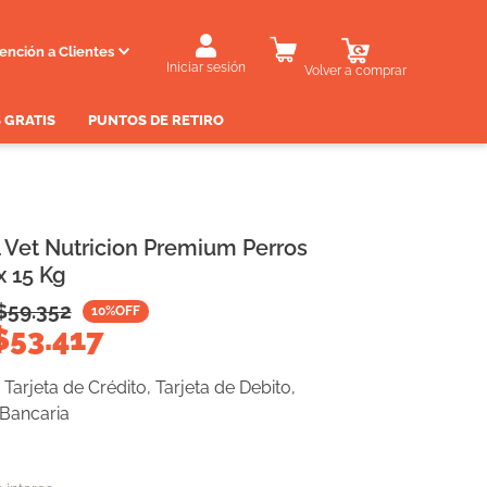
ención a Clientes
Iniciar sesión
Volver a comprar
 GRATIS
PUNTOS DE RETIRO
l Vet Nutricion Premium Perros
x 15 Kg
$
59.352
10
%OFF
$
53.417
Tarjeta de Crédito, Tarjeta de Debito,
 Bancaria