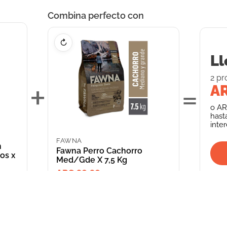
Combina perfecto con
↻
Ll
2
pr
+
=
AR
o
AR
hast
inte
FAWNA
n
Fawna Perro Cachorro
os x
Med/Gde X 7,5 Kg
ARS 68,689.00
INFORMACIÓN
CATEGORIAS
CLIENTE