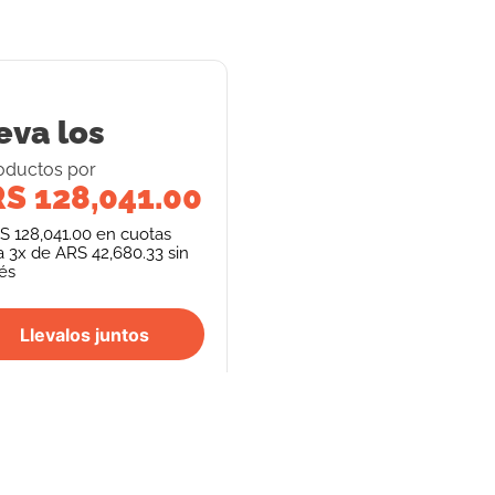
eva los
oducto
s
por
S 128,041.00
S 128,041.00
en cuotas
a
3
x de
ARS 42,680.33
sin
rés
Llevalos juntos
S
SEGUINOS