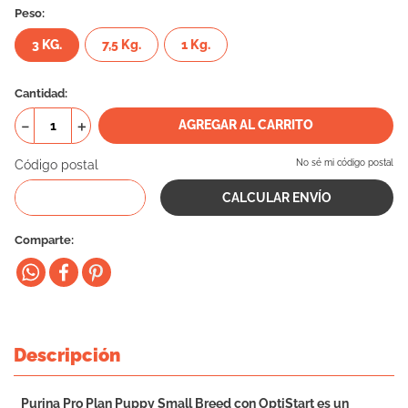
Peso:
10
.
eukanuba
3 KG.
7,5 Kg.
1 Kg.
Cantidad
－
＋
AGREGAR AL CARRITO
Código postal
No sé mi código postal
Comparte
Descripción
Purina Pro Plan Puppy Small Breed con OptiStart es un