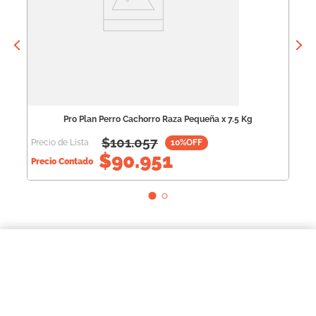
Pro Plan Perro Cachorro Raza Pequeña x 7.5 Kg
$
101.057
Precio de Lista
10
%OFF
$
90.951
Precio Contado
Para una experiencia completa
$48.321,00
Pro Plan Perro Cachorro Raza Pequeña x 3 Kg
↻
COMPRAR AHORA