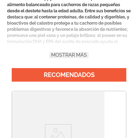
alimento balanceado para cachorros de razas pequeñas
desde el destete hasta la edad adulta. Entre sus beneficios se
destaca que: al contener proteínas, de calidad y digeribles, y
bioactivos del calostro protege a tu cachorro de posibles
problemas digestivos y favorece la absorción de nutrientes;
promueve una piel sana y un pelaje brilloso; al poseer en su
formulación DHA y EPA del aceite de pescado ayuda al
desarrollo del cerebro y la visión; refuerza el sistema
inmunológico porque contiene anticuerpos naturales del
MOSTRAR MÁS
calostro y la proteína del pollo; la relación equilibrada de
calcio y fósoforo conserva los huesos y los dientes fuertes. A
su vez, su conformación de croquetas pequeñas permite una
RECOMENDADOS
nutrición concentrada de altos niveles de proteínas y calorías
para satisfacer a los perros de tamaño pequeño.
Pr
Pr