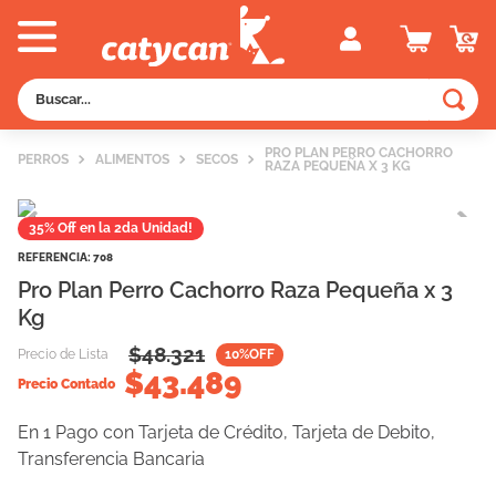
Buscar...
TÉRMINOS MÁS BUSCADOS
PRO PLAN PERRO CACHORRO
PERROS
ALIMENTOS
SECOS
RAZA PEQUEÑA X 3 KG
1
.
old prince
2
.
royal canin
35% Off en la 2da Unidad!
3
.
excellent
REFERENCIA
:
708
Pro Plan Perro Cachorro Raza Pequeña x 3
4
.
piedras
Kg
5
.
vitalcan
$
48.321
Precio de Lista
10
%OFF
6
.
perros
$
43.489
Precio Contado
7
.
pedigree
En 1 Pago con Tarjeta de Crédito, Tarjeta de Debito,
8
.
creamy
Transferencia Bancaria
9
.
fawna