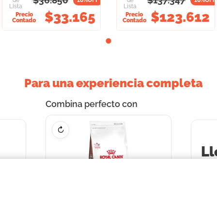
$
36.850
$
137.347
de
10
%OFF
de
10
%OFF
Lista
Lista
$
33.165
$
123.612
Precio
Precio
Contado
Contado
Para una experiencia completa
Combina perfecto con
↻
Ll
2
pr
+
=
AR
inary x 1.5 Kg
o
AR
hast
inte