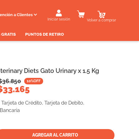
ención a Clientes
Iniciar sesión
Volver a comprar
 GRATIS
PUNTOS DE RETIRO
terinary Diets Gato Urinary x 1.5 Kg
$
36.850
10
%OFF
$
33.165
Tarjeta de Crédito, Tarjeta de Debito,
 Bancaria
AGREGAR AL CARRITO