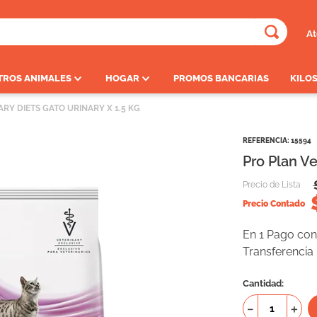
At
ADOS
TROS ANIMALES
HOGAR
PROMOS BANCARIAS
KILOS
RY DIETS GATO URINARY X 1.5 KG
REFERENCIA
:
15594
Pro Plan Ve
Precio de Lista
Precio Contado
En 1 Pago con 
Transferencia
Cantidad
－
＋