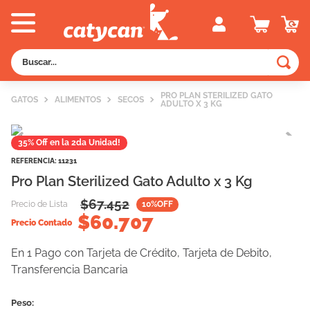
Buscar...
TÉRMINOS MÁS BUSCADOS
PRO PLAN STERILIZED GATO
GATOS
ALIMENTOS
SECOS
ADULTO X 3 KG
1
.
old prince
2
.
royal canin
35% Off en la 2da Unidad!
3
.
excellent
REFERENCIA
:
11231
Pro Plan Sterilized Gato Adulto x 3 Kg
4
.
piedras
$
67.452
Precio de Lista
10
%OFF
5
.
vitalcan
$
60.707
Precio Contado
6
.
perros
En 1 Pago con Tarjeta de Crédito, Tarjeta de Debito,
7
.
pedigree
Transferencia Bancaria
8
.
fawna
9
.
creamy
Peso: