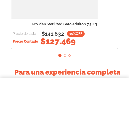
Pro Plan Sterilized Gato Adulto x 7.5 Kg
$
141.632
Precio de Lista
10
%OFF
$
127.469
Precio Contado
Para una experiencia completa
$67.452,00
↻
Pro Plan Sterilized Gato Adulto x 3 Kg
COMPRAR AHORA