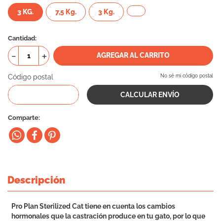
3 KG.
7,5 Kg.
10
.
vital can
3 Kg.
Cantidad
－
＋
AGREGAR AL CARRITO
Código postal
No sé mi código postal
Comparte
Descripción
Pro Plan Sterilized Cat tiene en cuenta los cambios
hormonales que la castración produce en tu gato, por lo que