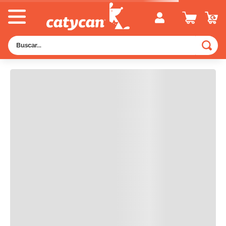
Descripción
Buscar...
RECOMENDADOS
TÉRMINOS MÁS BUSCADOS
1
.
old prince
2
.
royal canin
3
.
excellent
4
.
piedras
5
.
vitalcan
6
.
pedigree
7
.
perros
8
.
fawna
9
.
eukanuba