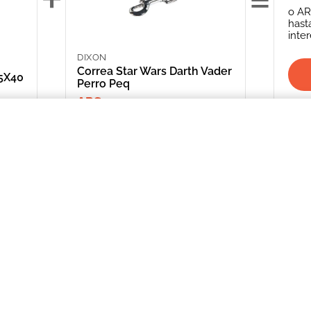
o
AR
hast
inte
DIXON
Correa Star Wars Darth Vader
15X40
Perro Peq
ARS 9,030.00
leno Especial 15X40 50 Cm
INFORMACIÓN
CATEGORIAS
CLIENTE
Promociones Bancarias
Perros
Mi Cuenta
Delivery
Gatos
Mis Órdenes
Términos y Condiciones
Peces
ME AR
Aves
*Solicitud de 
compra
Peq. Animales
Depósito Central
Reptiles