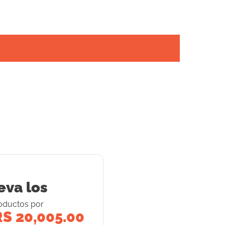
eva los
oducto
s
por
S 20,005.00