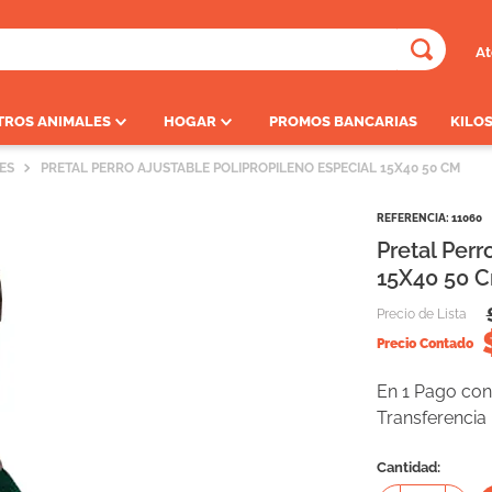
At
ADOS
TROS ANIMALES
HOGAR
PROMOS BANCARIAS
KILOS
ES
PRETAL PERRO AJUSTABLE POLIPROPILENO ESPECIAL 15X40 50 CM
REFERENCIA
:
11060
Pretal Perr
15X40 50 
Precio de Lista
Precio Contado
En 1 Pago con 
Transferencia
Cantidad