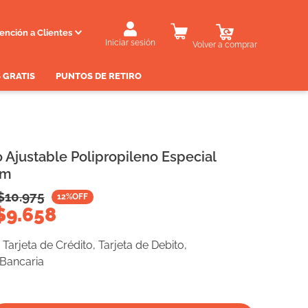
ención a Clientes
Iniciar sesión
Volver a comprar
 GRATIS
PUNTOS DE RETIRO
o Ajustable Polipropileno Especial
Cm
$
10.975
12
%OFF
$
9.658
Tarjeta de Crédito, Tarjeta de Debito,
 Bancaria