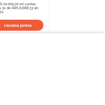
S 20,005.00
en cuotas
a
3
x de
ARS 6,668.33
sin
rés
Llevalos juntos
$10.975,00
COMPRAR AHORA
S
SEGUINOS
FORMAS DE PAGO
REPENTÍ
cancelación de
Efectivo - Transferencia Bancaria