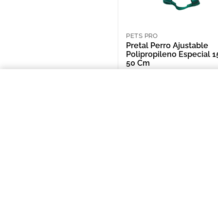
PETS PRO
Pretal Perro Ajustable
Polipropileno Especial 
50 Cm
ARS 10,975.00
Pretal Perro Ajustable Polipropi
NOSOTROS
Puntos de Retiro
Quienes somos