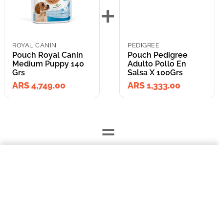
+
ROYAL CANIN
PEDIGREE
Pouch Royal Canin
Pouch Pedigree
Medium Puppy 140
Adulto Pollo En
Grs
Salsa X 100Grs
ARS 4,749.00
ARS 1,333.00
=
$4749,00
Pouch Royal Canin Medium Puppy 140 Grs
Lleva los
COMPRAR AHORA
2
producto
s
por
ARS 6,082.00