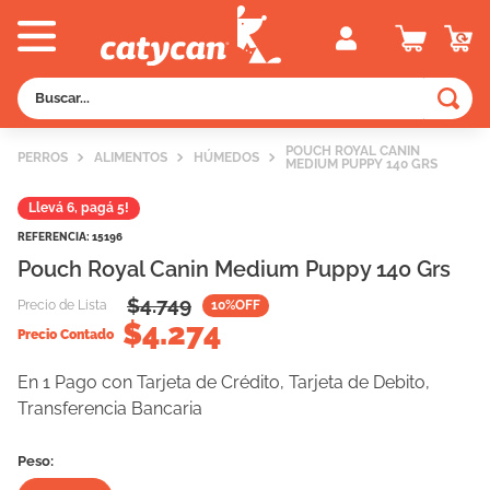
Buscar...
TÉRMINOS MÁS BUSCADOS
POUCH ROYAL CANIN
PERROS
ALIMENTOS
HÚMEDOS
MEDIUM PUPPY 140 GRS
1
.
old prince
Llevá 6, pagá 5!
2
.
royal canin
REFERENCIA
:
15196
3
.
excellent
Pouch Royal Canin Medium Puppy 140 Grs
4
.
piedras
$
4.749
Precio de Lista
10
%OFF
$
5
.
4.274
vitalcan
Precio Contado
6
.
pedigree
En 1 Pago con Tarjeta de Crédito, Tarjeta de Debito,
7
.
perros
Transferencia Bancaria
8
.
fawna
Peso:
9
.
creamy