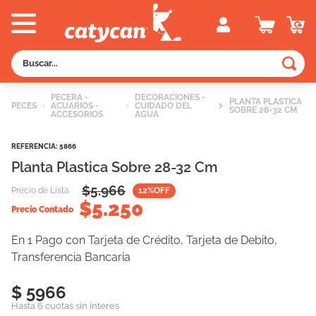
Buscar...
TÉRMINOS MÁS BUSCADOS
PECERA -
DECORACIONES -
PLANTA PLASTICA
PECES
ACUARIOS -
CUIDADO DEL
1
.
old prince
SOBRE 28-32 CM
ACCESORIOS
AGUA
2
.
royal canin
REFERENCIA
:
5866
3
.
excellent
Planta Plastica Sobre 28-32 Cm
4
.
vitalcan
$
5.966
Precio de Lista
12
%OFF
$
5.250
5
.
piedras
Precio Contado
6
.
perros
En 1 Pago con Tarjeta de Crédito, Tarjeta de Debito,
Transferencia Bancaria
7
.
pedigree
8
.
creamy
$ 5966
Hasta 6 cuotas sin interes
9
.
fawna