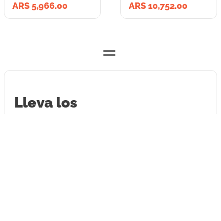
ARS 5,966.00
ARS 10,752.00
=
Lleva los
2
producto
s
por
ARS 16,718.00
o
ARS 16,718.00
en cuotas
hasta
3
x de
ARS 5,572.67
sin interés
Llevalos juntos