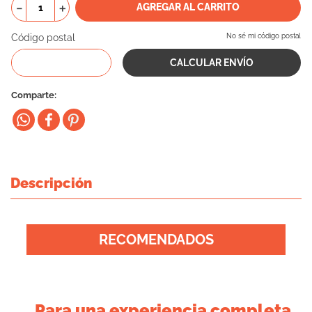
－
＋
AGREGAR AL CARRITO
10
.
vital can
Código postal
No sé mi código postal
Comparte
Descripción
RECOMENDADOS
Para una experiencia completa