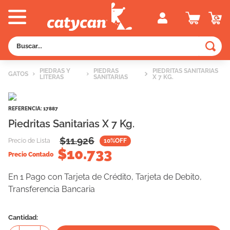
Buscar...
TÉRMINOS MÁS BUSCADOS
PIEDRAS Y
PIEDRAS
PIEDRITAS SANITARIAS
GATOS
LITERAS
SANITARIAS
X 7 KG.
1
.
old prince
2
.
royal canin
REFERENCIA
:
17887
3
.
excellent
Piedritas Sanitarias X 7 Kg.
4
.
piedras
$
11.926
Precio de Lista
10
%OFF
$
10.733
5
.
vitalcan
Precio Contado
6
.
perros
En 1 Pago con Tarjeta de Crédito, Tarjeta de Debito,
Transferencia Bancaria
7
.
pedigree
8
.
fawna
Cantidad
9
.
creamy