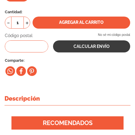
10
.
eukanuba
Cantidad
－
＋
AGREGAR AL CARRITO
Código postal
No sé mi código postal
Comparte
Descripción
RECOMENDADOS