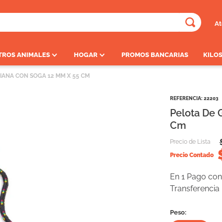
At
ADOS
TROS ANIMALES
HOGAR
PROMOS BANCARIAS
KILOS
IANA CON SOGA 12 MM X 55 CM
REFERENCIA
:
22203
Pelota De 
Cm
Precio de Lista
Precio Contado
En 1 Pago con 
Transferencia
Peso: