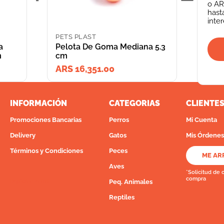
o
AR
hast
inte
PETS PLAST
a
Pelota De Goma Mediana 5.3
m
cm
ARS 16,351.00
INFORMACIÓN
CATEGORIAS
CLIENTE
Promociones Bancarias
Perros
Mi Cuenta
Delivery
Gatos
Mis Órdenes
Términos y Condiciones
Peces
ME AR
Aves
*Solicitud de 
compra
Peq. Animales
Depósito Central
Reptiles