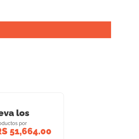
eva los
oducto
s
por
S 51,664.00