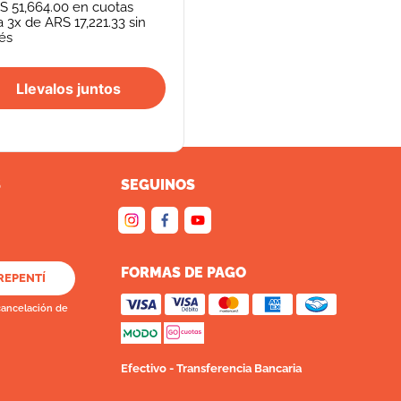
S 51,664.00
en cuotas
a
3
x de
ARS 17,221.33
sin
rés
Llevalos juntos
S
SEGUINOS
FORMAS DE PAGO
REPENTÍ
cancelación de
Efectivo - Transferencia Bancaria