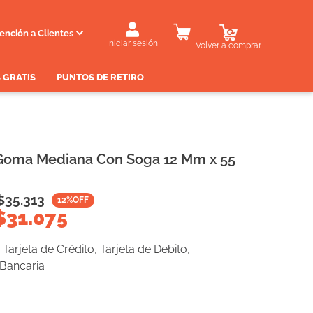
ención a Clientes
Iniciar sesión
Volver a comprar
 GRATIS
PUNTOS DE RETIRO
Goma Mediana Con Soga 12 Mm x 55
$
35.313
12
%OFF
$
31.075
Tarjeta de Crédito, Tarjeta de Debito,
 Bancaria