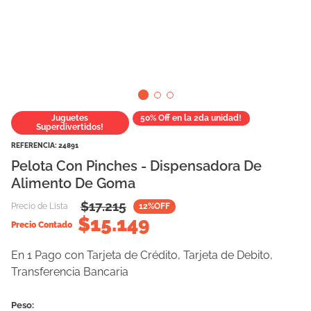
10
.
eukanuba
Juguetes
50% Off en la 2da unidad!
Superdivertidos!
REFERENCIA
:
24891
Pelota Con Pinches - Dispensadora De
Alimento De Goma
$
17.215
Precio de Lista
12
%OFF
$
15.149
Precio Contado
En 1 Pago con Tarjeta de Crédito, Tarjeta de Debito,
Transferencia Bancaria
Peso: