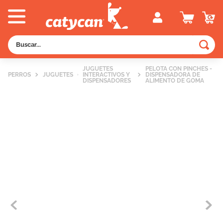
Buscar...
TÉRMINOS MÁS BUSCADOS
JUGUETES
PELOTA CON PINCHES -
PERROS
JUGUETES
INTERACTIVOS Y
DISPENSADORA DE
1
.
old prince
DISPENSADORES
ALIMENTO DE GOMA
2
.
royal canin
3
.
excellent
4
.
piedras
5
.
vitalcan
6
.
pedigree
7
.
creamy
8
.
perros
9
.
fawna