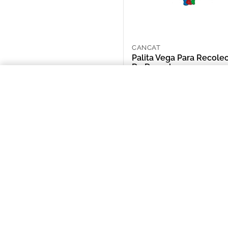
CANCAT
Palita Vega Para Recole
De Desechos
ARS 4,992.00
Palita Vega Para Recoleccion De
NOSOTROS
Puntos de Retiro
Quienes somos