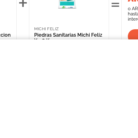
+
=
o
AR
hast
inte
MICHI FELIZ
ccion
Piedras Sanitarias Michi Feliz
X 1.8 Kg
ARS 2,641.00
 Desechos
INFORMACIÓN
CATEGORIAS
CLIENTE
Promociones Bancarias
Perros
Mi Cuenta
Delivery
Gatos
Mis Órdenes
Términos y Condiciones
Peces
ME AR
Aves
*Solicitud de 
compra
Peq. Animales
Depósito Central
Reptiles