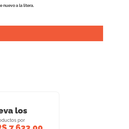
 nuevo a la litera.
eva los
oducto
s
por
S 7,633.00