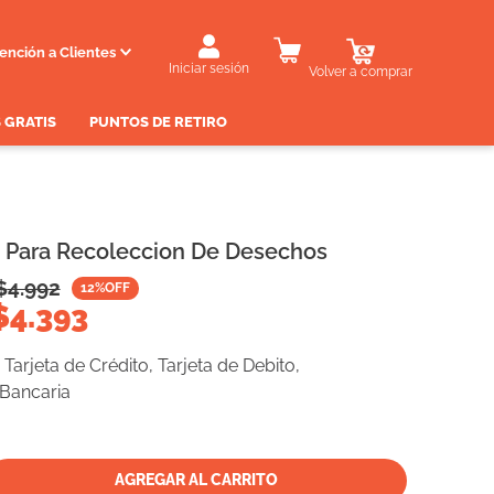
ención a Clientes
Iniciar sesión
Volver a comprar
 GRATIS
PUNTOS DE RETIRO
a Para Recoleccion De Desechos
$
4.992
12
%OFF
$
4.393
Tarjeta de Crédito, Tarjeta de Debito,
 Bancaria
AGREGAR AL CARRITO