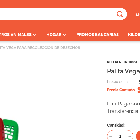
At
ADOS
TROS ANIMALES
HOGAR
PROMOS BANCARIAS
KILOS
ITA VEGA PARA RECOLECCION DE DESECHOS
REFERENCIA
:
16861
Palita Veg
Precio de Lista
Precio Contado
En 1 Pago con 
Transferencia
Cantidad
－
＋