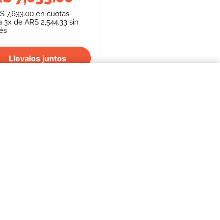
S 7,633.00
en cuotas
a
3
x de
ARS 2,544.33
sin
rés
Llevalos juntos
$4992,00
COMPRAR AHORA
S
SEGUINOS
FORMAS DE PAGO
REPENTÍ
cancelación de
Efectivo - Transferencia Bancaria