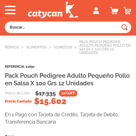
Buscar...
TÉRMINOS MÁS BUSCADOS
PACK POUCH PEDIGREE
ADULTO PEQUEÑO POLLO EN
PERROS
ALIMENTOS
1
.
old prince
HÚMEDOS
SALSA X 100 GRS 12
UNIDADES
2
.
royal canin
REFERENCIA
:
23890
3
.
excellent
Pack Pouch Pedigree Adulto Pequeño Pollo
4
.
piedras
en Salsa X 100 Grs 12 Unidades
5
.
vitalcan
$
17.335
Precio de Lista
10
%OFF
$
15.602
6
.
pedigree
Precio Contado
7
.
creamy
En 1 Pago con Tarjeta de Crédito, Tarjeta de Debito,
Transferencia Bancaria
8
.
perros
9
.
fawna