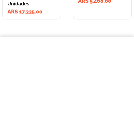
ARS 5,468.00
Unidades
ARS 17,335.00
=
$17.335,00
Pack Pouch Pedigree Adulto Pequeño Pollo en Salsa X 100 Grs 12 Unidades
COMPRAR AHORA
Lleva los
2
producto
s
por
ARS 22,803.00
o
ARS 22,803.00
en cuotas
hasta
3
x de
ARS 7,601.00
sin interés
Llevalos juntos