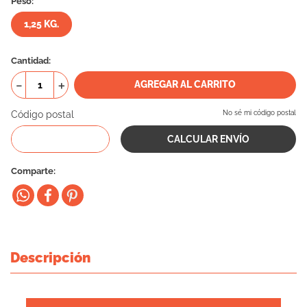
Peso:
10
.
eukanuba
1,25 KG.
Cantidad
－
＋
AGREGAR AL CARRITO
Código postal
No sé mi código postal
Comparte
Descripción