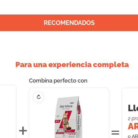
RECOMENDADOS
Para una experiencia completa
Combina perfecto con
↻
Ll
2
pr
+
=
AR
o
AR