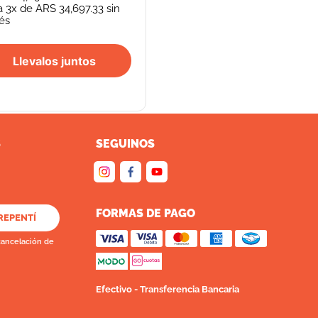
a
3
x de
ARS 34,697.33
sin
rés
Llevalos juntos
S
SEGUINOS
FORMAS DE PAGO
REPENTÍ
cancelación de
Efectivo - Transferencia Bancaria