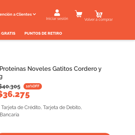
ención a Clientes
Iniciar sesión
Volver a comprar
 GRATIS
PUNTOS DE RETIRO
 Proteinas Noveles Gatitos Cordero y
g
$
40.305
10
%OFF
$
36.275
Tarjeta de Crédito, Tarjeta de Debito,
 Bancaria