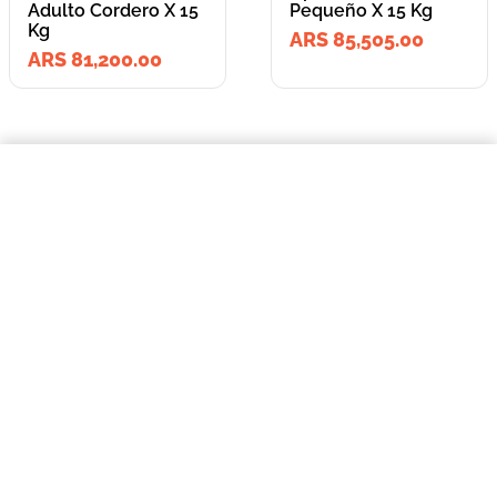
Adulto Cordero X 15
Pequeño X 15 Kg
Kg
ARS 85,505.00
ARS 81,200.00
=
$81.200,00
Old Prince Premium Adulto Cordero X 15 Kg
COMPRAR AHORA
Lleva los
2
producto
s
por
ARS 166,705.00
o
ARS 166,705.00
en cuotas
hasta
3
x de
ARS 55,568.33
sin interés
Llevalos juntos