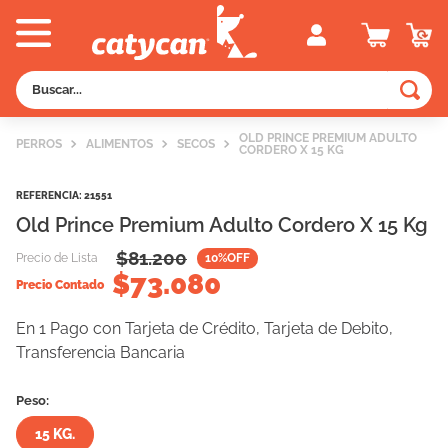
Buscar...
TÉRMINOS MÁS BUSCADOS
OLD PRINCE PREMIUM ADULTO
PERROS
ALIMENTOS
SECOS
CORDERO X 15 KG
1
.
old prince
2
.
royal canin
REFERENCIA
:
21551
Old Prince Premium Adulto Cordero X 15 Kg
3
.
excellent
$
81.200
Precio de Lista
10
%OFF
4
.
piedras
$
73.080
Precio Contado
5
.
vitalcan
En 1 Pago con Tarjeta de Crédito, Tarjeta de Debito,
6
.
perros
Transferencia Bancaria
7
.
pedigree
Peso:
8
.
fawna
15 KG.
9
.
creamy