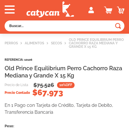
Buscar...
TÉRMINOS MÁS BUSCADOS
OLD PRINCE EQUILIBRIUM PERRO
PERROS
ALIMENTOS
SECOS
CACHORRO RAZA MEDIANA Y
1
.
old prince
GRANDE X 15 KG
2
.
royal canin
REFERENCIA
:
10106
3
.
excellent
Old Prince Equilibrium Perro Cachorro Raza
Mediana y Grande X 15 Kg
4
.
piedras
$
75.526
Precio de Lista
10
%OFF
5
.
vitalcan
$
67.973
Precio Contado
6
.
perros
En 1 Pago con Tarjeta de Crédito, Tarjeta de Debito,
7
.
pedigree
Transferencia Bancaria
8
.
creamy
9
.
fawna
Peso: