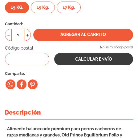
15 KG.
10
15 Kg.
.
eukanuba
17 Kg.
Cantidad
－
＋
AGREGAR AL CARRITO
Código postal
No sé mi código postal
Comparte
Descripción
Alimento balanceado premium para perros cachorros de
razas medianas y grandes, Old Prince Equilibrium Pollo y