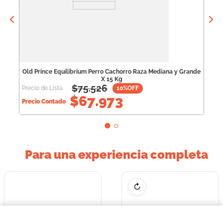
Old Prince Equilibrium Perro Cachorro Raza Mediana y Grande
X 15 Kg
$
75.526
Precio de Lista
10
%OFF
$
67.973
Precio Contado
Para una experiencia completa
↻