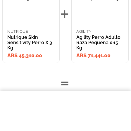
+
NUTRIQUE
AGILITY
Nutrique Skin
Agility Perro Adulto
Sensitivity Perro X 3
Raza Pequeña x 15
Kg
Kg
ARS 45,310.00
ARS 71,441.00
=
$45.310,00
Nutrique Skin Sensitivity Perro X 3 Kg
Lleva los
COMPRAR AHORA
2
producto
s
por
ARS 116,751.00