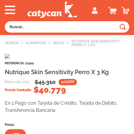
Buscar...
TÉRMINOS MÁS BUSCADOS
NUTRIQUE SKIN SENSITIVITY
PERROS
ALIMENTOS
SECOS
PERRO X 3 KG
1
.
old prince
2
.
royal canin
REFERENCIA
:
17905
3
.
excellent
Nutrique Skin Sensitivity Perro X 3 Kg
4
.
piedras
$
45.310
Precio de Lista
10
%OFF
$
40.779
5
.
vitalcan
Precio Contado
6
.
pedigree
En 1 Pago con Tarjeta de Crédito, Tarjeta de Debito,
Transferencia Bancaria
7
.
creamy
8
.
perros
Peso:
9
.
fawna