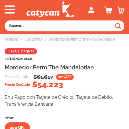
Buscar...
TÉRMINOS MÁS BUSCADOS
PERROS
JUGUETES
MORDEDOR PERRO THE MANDALORIAN
1
.
old prince
Llevá 3, pagá 2!
2
.
royal canin
REFERENCIA
:
26741
3
.
excellent
Mordedor Perro The Mandalorian
4
.
piedras
$
61.617
Precio de Lista
12
%OFF
$
54.223
Precio Contado
5
.
vitalcan
6
.
pedigree
En 1 Pago con Tarjeta de Crédito, Tarjeta de Debito,
Transferencia Bancaria
7
.
creamy
8
.
perros
Peso:
9
.
fawna
100 GR.