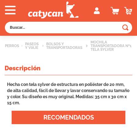
Buscar...
TÉRMINOS MÁS BUSCADOS
MOCHILA
PASEOS
BOLSOS Y
PERROS
TRANSPORTADORA Nº1
Y VIAJE
1
.
old prince
TRANSPORTADORAS
TELA SYLVER
2
.
royal canin
Descripción
3
.
excellent
4
.
piedras
Hecha con tela sylver de estructura en poliéster de 20 mm,
de alta calidad, fácil de llevar y lavar conservando su tamaño
5
.
vitalcan
y color. Su diseño es muy original. Medidas: 35 cm x 30 cm x
6
.
pedigree
15 cm.
7
.
creamy
RECOMENDADOS
8
.
perros
9
.
fawna