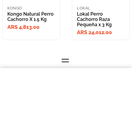
KONGO
LOKAL
Kongo Natural Perro
Lokal Perro
Cachorro X 1.5 Kg
Cachorro Raza
Pequeña x 3 Kg
ARS 4,813.00
ARS 24,012.00
=
$4813,00
Kongo Natural Perro Cachorro X 1.5 Kg
Lleva los
COMPRAR AHORA
2
producto
s
por
ARS 28,825.00
o
ARS 28,825.00
en cuotas
hasta
3
x de
ARS 9,608.33
sin interés