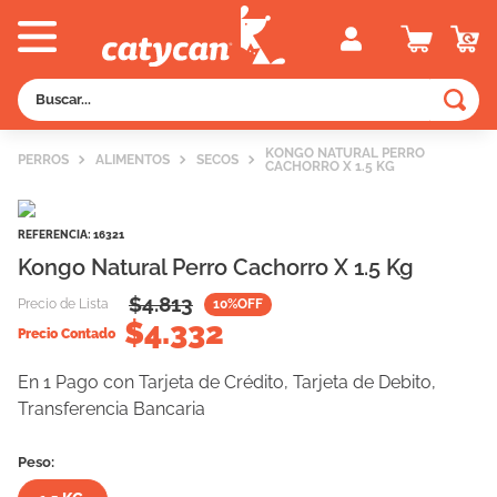
Buscar...
TÉRMINOS MÁS BUSCADOS
KONGO NATURAL PERRO
PERROS
ALIMENTOS
SECOS
CACHORRO X 1.5 KG
1
.
old prince
2
.
royal canin
REFERENCIA
:
16321
3
.
excellent
Kongo Natural Perro Cachorro X 1.5 Kg
4
.
vitalcan
$
4.813
Precio de Lista
10
%OFF
$
4.332
5
.
piedras
Precio Contado
6
.
perros
En 1 Pago con Tarjeta de Crédito, Tarjeta de Debito,
Transferencia Bancaria
7
.
pedigree
8
.
creamy
Peso:
9
.
fawna