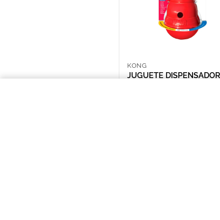
KONG
JUGUETE DISPENSADOR
SNACKS KONG WOBBLE
SMALL
JUGUETE DISPENSADOR DE SN
ARS 58,768.00
NOSOTROS
Puntos de Retiro
Quienes somos