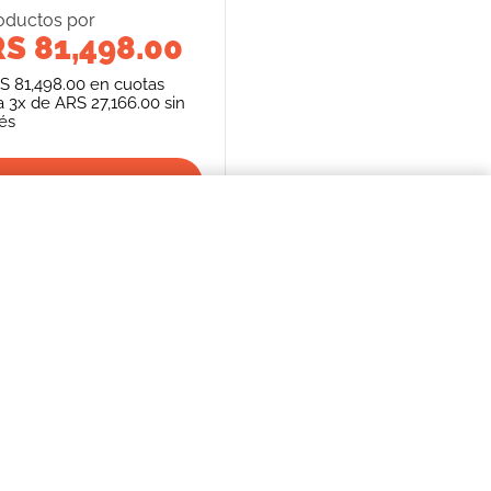
oducto
s
por
S 81,498.00
S 81,498.00
en cuotas
a
3
x de
ARS 27,166.00
sin
rés
Llevalos juntos
$58.768,00
COMPRAR AHORA
S
SEGUINOS
FORMAS DE PAGO
REPENTÍ
cancelación de