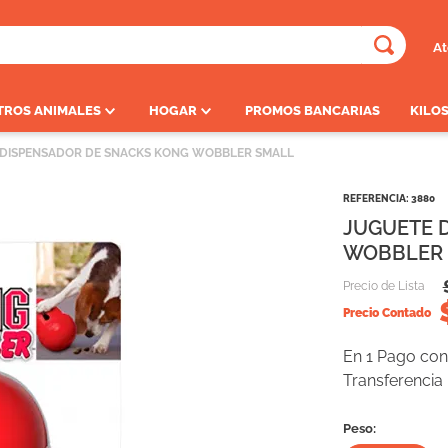
At
ADOS
TROS ANIMALES
HOGAR
PROMOS BANCARIAS
KILOS
 DISPENSADOR DE SNACKS KONG WOBBLER SMALL
REFERENCIA
:
3880
JUGUETE 
WOBBLER
Precio de Lista
Precio Contado
En 1 Pago con 
Transferencia
Peso: