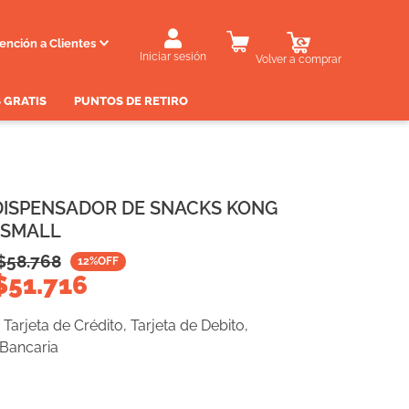
ención a Clientes
Iniciar sesión
Volver a comprar
 GRATIS
PUNTOS DE RETIRO
DISPENSADOR DE SNACKS KONG
 SMALL
$
58.768
12
%OFF
$
51.716
Tarjeta de Crédito, Tarjeta de Debito,
 Bancaria