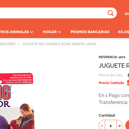
At
ADOS
TROS ANIMALES
HOGAR
PROMOS BANCARIAS
KILOS
NSADORES
JUGUETE RELLENABLE KONG SENIOR LARGE
REFERENCIA
:
3876
JUGUETE 
Precio de Lista
Precio Contado
En 1 Pago con 
Transferencia
Cantidad
－
＋