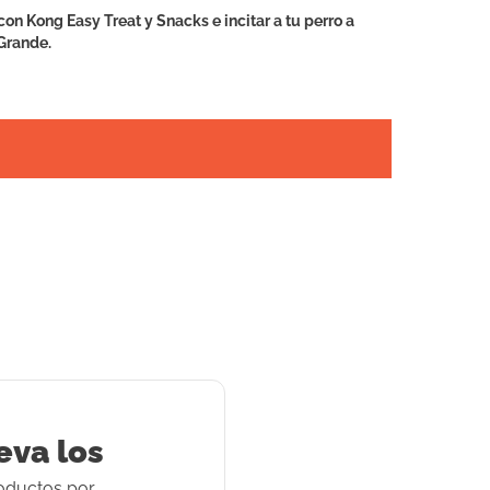
on Kong Easy Treat y Snacks e incitar a tu perro a
Grande.
eva los
oducto
s
por