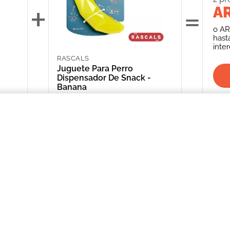
+
=
AR
o
AR
hast
inte
RASCALS
Juguete Para Perro
Dispensador De Snack -
Banana
ARS 22,213.00
NIOR LARGE
INFORMACIÓN
CATEGORIAS
CLIENTE
Promociones Bancarias
Perros
Mi Cuenta
Delivery
Gatos
Mis Órdenes
Términos y Condiciones
Peces
ME AR
Aves
*Solicitud de 
compra
Peq. Animales
Depósito Central