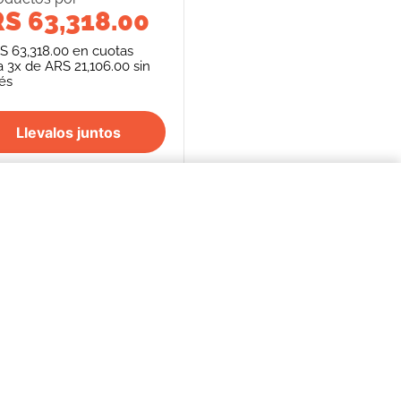
S 63,318.00
S 63,318.00
en cuotas
a
3
x de
ARS 21,106.00
sin
rés
Llevalos juntos
$41.105,00
COMPRAR AHORA
S
SEGUINOS
FORMAS DE PAGO
REPENTÍ
cancelación de