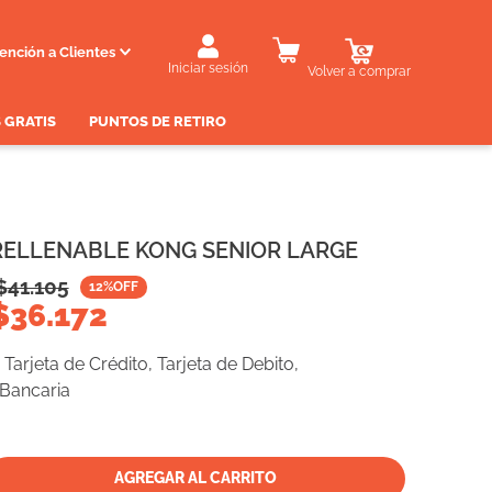
ención a Clientes
Iniciar sesión
Volver a comprar
 GRATIS
PUNTOS DE RETIRO
RELLENABLE KONG SENIOR LARGE
$
41.105
12
%OFF
$
36.172
Tarjeta de Crédito, Tarjeta de Debito,
 Bancaria
AGREGAR AL CARRITO