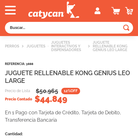
Buscar...
TÉRMINOS MÁS BUSCADOS
JUGUETES
JUGUETE
PERROS
JUGUETES
INTERACTIVOS Y
RELLENABLE KONG
1
.
old prince
DISPENSADORES
GENIUS LEO LARGE
2
.
royal canin
REFERENCIA
:
3888
3
.
excellent
JUGUETE RELLENABLE KONG GENIUS LEO
LARGE
4
.
piedras
$
50.965
Precio de Lista
12
%OFF
5
.
vitalcan
$
44.849
Precio Contado
6
.
pedigree
En 1 Pago con Tarjeta de Crédito, Tarjeta de Debito,
7
.
perros
Transferencia Bancaria
8
.
fawna
Cantidad
9
.
creamy