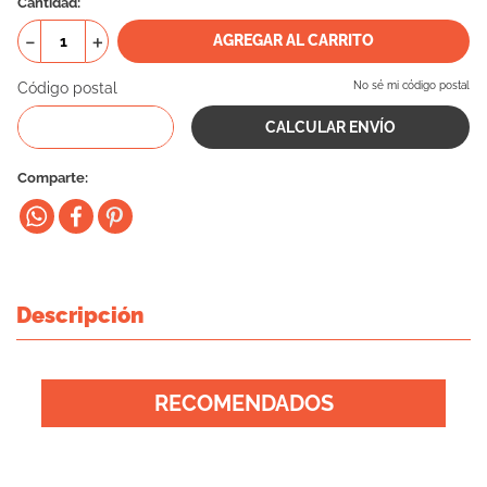
Cantidad
10
.
eukanuba
－
＋
AGREGAR AL CARRITO
Código postal
No sé mi código postal
Comparte
Descripción
RECOMENDADOS