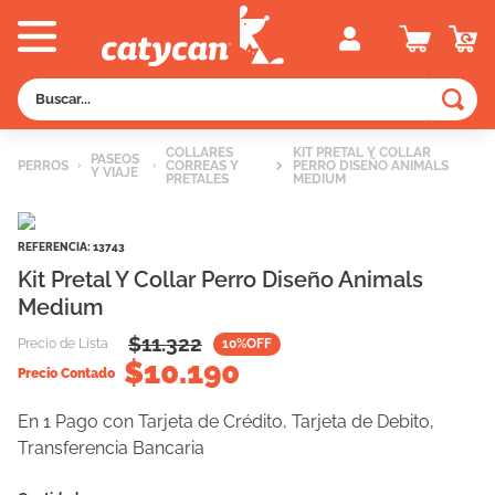
Buscar...
TÉRMINOS MÁS BUSCADOS
COLLARES
KIT PRETAL Y COLLAR
PASEOS
PERROS
CORREAS Y
PERRO DISEÑO ANIMALS
Y VIAJE
1
.
old prince
PRETALES
MEDIUM
2
.
royal canin
REFERENCIA
:
13743
3
.
excellent
Kit Pretal Y Collar Perro Diseño Animals
4
.
piedras
Medium
5
.
vitalcan
$
11.322
Precio de Lista
10
%OFF
$
10.190
6
.
pedigree
Precio Contado
7
.
creamy
En 1 Pago con Tarjeta de Crédito, Tarjeta de Debito,
8
.
perros
Transferencia Bancaria
9
.
fawna