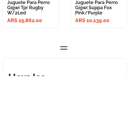
Juguete Para Perro
Juguete Para Perro
Gigwi Tpr Rugby
Gigwi Suppa Fox
W/2Led
Pink/Purple
ARS 25,862.00
ARS 10,139.00
=
Lleva los
2
producto
s
por
ARS 36,001.00
o
ARS 36,001.00
en cuotas
hasta
3
x de
ARS 12,000.33
sin interés
Llevalos juntos