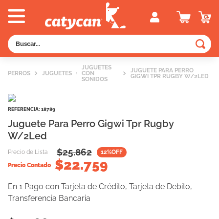
Buscar...
TÉRMINOS MÁS BUSCADOS
JUGUETES
JUGUETE PARA PERRO
PERROS
JUGUETES
CON
1
.
old prince
GIGWI TPR RUGBY W/2LED
SONIDOS
2
.
royal canin
REFERENCIA
:
18789
3
.
excellent
Juguete Para Perro Gigwi Tpr Rugby
4
.
piedras
W/2Led
5
.
vitalcan
$
25.862
Precio de Lista
12
%OFF
$
22.759
6
.
pedigree
Precio Contado
7
.
perros
En 1 Pago con Tarjeta de Crédito, Tarjeta de Debito,
8
.
fawna
Transferencia Bancaria
9
.
creamy