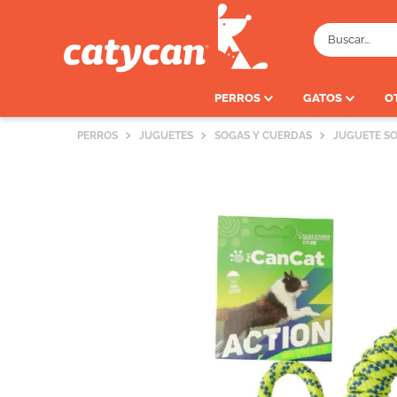
Buscar...
TÉRMINOS MÁS BUSC
PERROS
GATOS
O
1
.
old prince
2
.
royal canin
PERROS
JUGUETES
SOGAS Y CUERDAS
JUGUETE SO
3
.
excellent
4
.
piedras
5
.
vitalcan
6
.
pedigree
7
.
perros
8
.
fawna
9
.
creamy
10
.
vital can