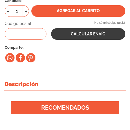
Cantidad
10
.
eukanuba
－
＋
AGREGAR AL CARRITO
Código postal
No sé mi código postal
Comparte
Descripción
RECOMENDADOS