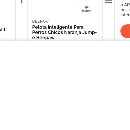
o
AR
hast
inte
BEEPAW
Pelota Inteligente Para
ALL
Perros Chicos Naranja Jump-
e Beepaw
ARS 36,795.00
IUM LARGE
INFORMACIÓN
CATEGORIAS
CLIENTE
Promociones Bancarias
Perros
Mi Cuenta
Delivery
Gatos
Mis Órdenes
Términos y Condiciones
Peces
ME AR
Aves
*Solicitud de 
compra
Peq. Animales
Depósito Central
Reptiles