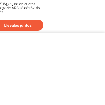
S 84,245.00
en cuotas
a
3
x de
ARS 28,081.67
sin
rés
Llevalos juntos
$47.450,00
COMPRAR AHORA
S
SEGUINOS
FORMAS DE PAGO
REPENTÍ
cancelación de
Efectivo - Transferencia Bancaria