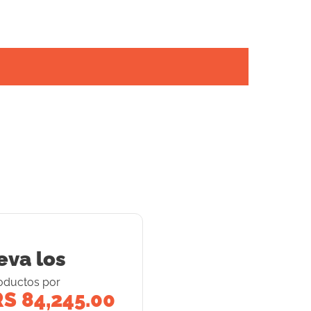
eva los
oducto
s
por
S 84,245.00