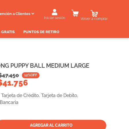
ención a Clientes
Iniciar sesión
Volver a comprar
 GRATIS
PUNTOS DE RETIRO
ONG PUPPY BALL MEDIUM LARGE
$
47.450
12
%OFF
$
41.756
Tarjeta de Crédito, Tarjeta de Debito,
 Bancaria
AGREGAR AL CARRITO