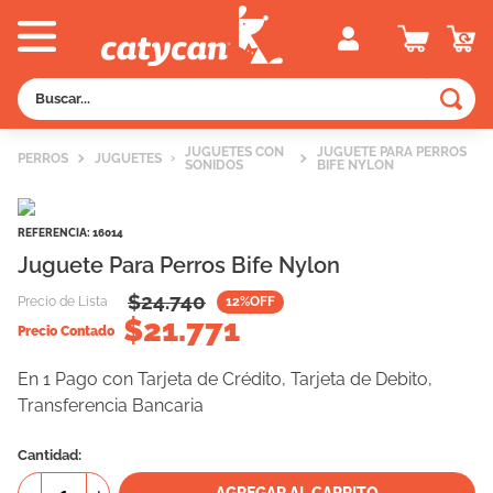
Buscar...
TÉRMINOS MÁS BUSCADOS
JUGUETES CON
JUGUETE PARA PERROS
PERROS
JUGUETES
SONIDOS
BIFE NYLON
1
.
old prince
2
.
royal canin
REFERENCIA
:
16014
3
.
excellent
Juguete Para Perros Bife Nylon
4
.
piedras
$
24.740
Precio de Lista
12
%OFF
$
21.771
5
.
vitalcan
Precio Contado
6
.
perros
En 1 Pago con Tarjeta de Crédito, Tarjeta de Debito,
Transferencia Bancaria
7
.
pedigree
8
.
creamy
Cantidad
9
.
fawna
AGREGAR AL CARRITO