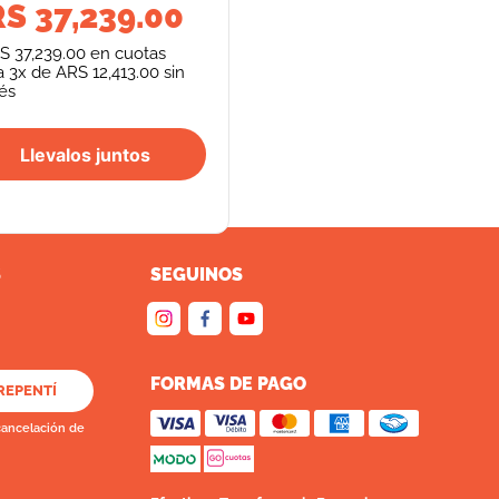
S 37,239.00
S 37,239.00
en cuotas
a
3
x de
ARS 12,413.00
sin
rés
Llevalos juntos
S
SEGUINOS
FORMAS DE PAGO
REPENTÍ
cancelación de