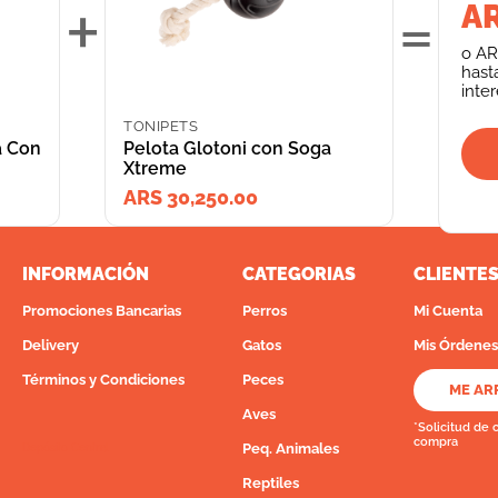
+
=
AR
o
AR
hast
inte
TONIPETS
a Con
Pelota Glotoni con Soga
Xtreme
ARS 30,250.00
INFORMACIÓN
CATEGORIAS
CLIENTE
Promociones Bancarias
Perros
Mi Cuenta
Delivery
Gatos
Mis Órdenes
Términos y Condiciones
Peces
ME AR
Aves
*Solicitud de 
compra
Peq. Animales
Depósito Central
Reptiles