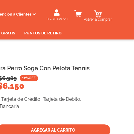
ención a Clientes
Iniciar sesión
Volver a comprar
 GRATIS
PUNTOS DE RETIRO
ra Perro Soga Con Pelota Tennis
$
6.989
12
%OFF
$
6.150
Tarjeta de Crédito, Tarjeta de Debito,
 Bancaria
AGREGAR AL CARRITO