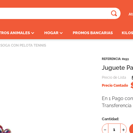
At
ADOS
TROS ANIMALES
HOGAR
PROMOS BANCARIAS
KILOS
 SOGA CON PELOTA TENNIS
REFERENCIA
:
8193
Juguete Pa
Precio de Lista
Precio Contado
En 1 Pago con 
Transferencia
Cantidad
－
＋