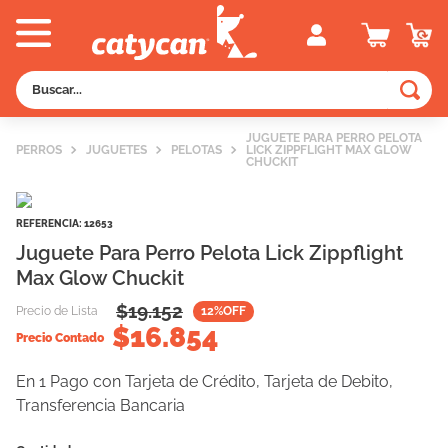
Buscar...
TÉRMINOS MÁS BUSCADOS
JUGUETE PARA PERRO PELOTA
PERROS
JUGUETES
PELOTAS
LICK ZIPPFLIGHT MAX GLOW
1
.
old prince
CHUCKIT
2
.
royal canin
REFERENCIA
:
12653
3
.
excellent
Juguete Para Perro Pelota Lick Zippflight
4
.
piedras
Max Glow Chuckit
5
.
vitalcan
$
19.152
Precio de Lista
12
%OFF
$
16.854
6
.
pedigree
Precio Contado
7
.
perros
En 1 Pago con Tarjeta de Crédito, Tarjeta de Debito,
8
.
fawna
Transferencia Bancaria
9
.
creamy