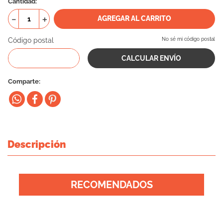
Cantidad
10
.
vital can
－
＋
AGREGAR AL CARRITO
Código postal
No sé mi código postal
Comparte
Descripción
RECOMENDADOS