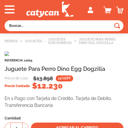
Buscar...
TÉRMINOS MÁS BUSCADOS
JUGUETES
JUGUETE PARA PERRO
PERROS
JUGUETES
CON SONIDOS
DINO EGG DOGZILLA
1
.
old prince
2
.
royal canin
REFERENCIA
:
12659
3
.
excellent
Juguete Para Perro Dino Egg Dogzilla
4
.
piedras
$
13.898
Precio de Lista
12
%OFF
$
12.230
5
.
vitalcan
Precio Contado
6
.
pedigree
En 1 Pago con Tarjeta de Crédito, Tarjeta de Debito,
Transferencia Bancaria
7
.
perros
8
.
fawna
Cantidad
9
.
creamy
AGREGAR AL CARRITO