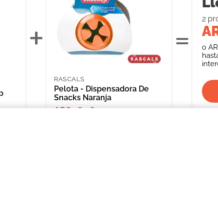
Ll
2
pr
+
=
AR
o
AR
hast
inte
RASCALS
Pelota - Dispensadora De
p
Snacks Naranja
ARS 18,765.00
 con Ventosa Jump Dog Toys Dino
INFORMACIÓN
CATEGORIAS
CLIENTE
Promociones Bancarias
Perros
Mi Cuenta
Delivery
Gatos
Mis Órdenes
Términos y Condiciones
Peces
ME AR
Aves
*Solicitud de 