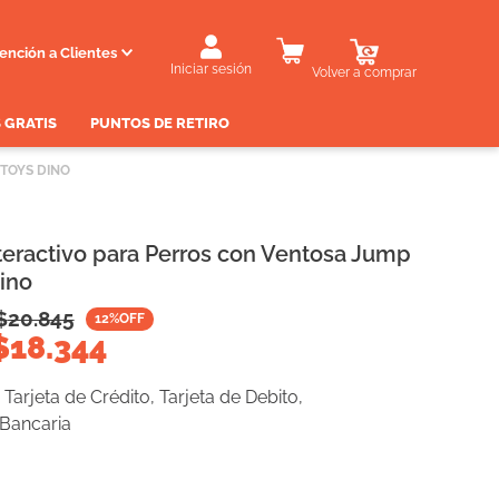
ención a Clientes
Iniciar sesión
Volver a comprar
 GRATIS
PUNTOS DE RETIRO
TOYS DINO
teractivo para Perros con Ventosa Jump
ino
$
20.845
12
%OFF
$
18.344
Tarjeta de Crédito, Tarjeta de Debito,
 Bancaria