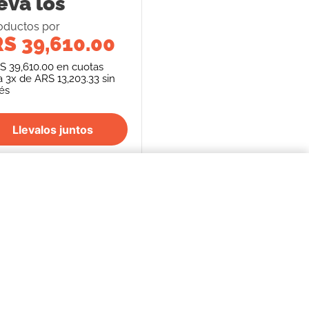
eva los
oducto
s
por
S 39,610.00
S 39,610.00
en cuotas
a
3
x de
ARS 13,203.33
sin
rés
Llevalos juntos
$20.845,00
COMPRAR AHORA
S
SEGUINOS
FORMAS DE PAGO
REPENTÍ
cancelación de