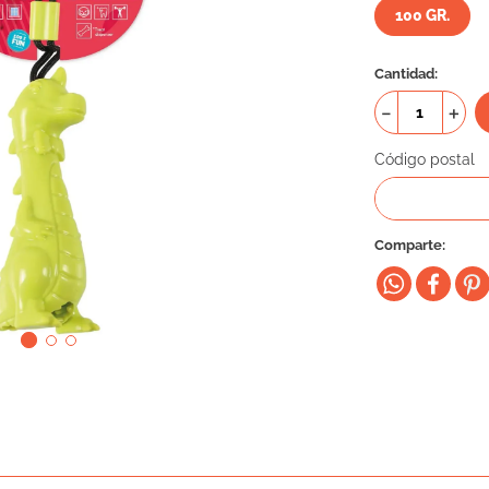
100 GR.
Cantidad
－
＋
Código postal
Comparte