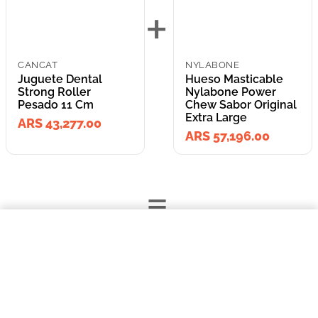
+
CANCAT
NYLABONE
Juguete Dental
Hueso Masticable
Strong Roller
Nylabone Power
Pesado 11 Cm
Chew Sabor Original
Extra Large
ARS 43,277.00
ARS 57,196.00
=
$43.277,00
Juguete Dental Strong Roller Pesado 11 Cm
Lleva los
COMPRAR AHORA
2
producto
s
por
ARS 100,473.00