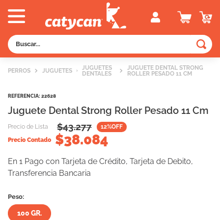
Buscar...
TÉRMINOS MÁS BUSCADOS
JUGUETES
JUGUETE DENTAL STRONG
PERROS
JUGUETES
DENTALES
ROLLER PESADO 11 CM
1
.
old prince
2
.
royal canin
REFERENCIA
:
22628
Juguete Dental Strong Roller Pesado 11 Cm
3
.
excellent
$
43.277
Precio de Lista
12
%OFF
4
.
piedras
$
38.084
Precio Contado
5
.
vitalcan
En 1 Pago con Tarjeta de Crédito, Tarjeta de Debito,
6
.
pedigree
Transferencia Bancaria
7
.
perros
Peso:
8
.
fawna
100 GR.
9
.
creamy