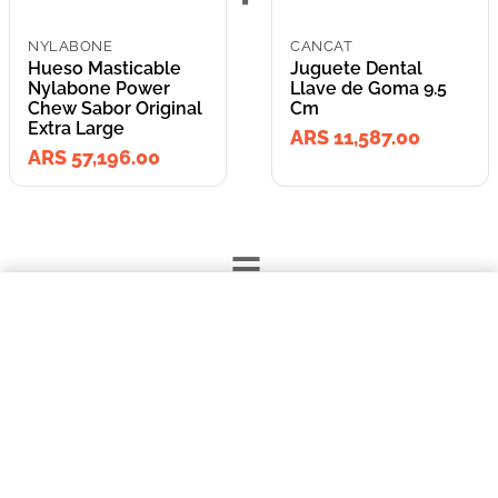
NYLABONE
CANCAT
Hueso Masticable
Juguete Dental
Nylabone Power
Llave de Goma 9.5
Chew Sabor Original
Cm
Extra Large
ARS 11,587.00
ARS 57,196.00
=
$57.196,00
Hueso Masticable Nylabone Power Chew Sabor Original Extra Large
Lleva los
COMPRAR AHORA
2
producto
s
por
ARS 68,783.00
o
ARS 68,783.00
en cuotas
hasta
3
x de
ARS 22,927.67
sin interés