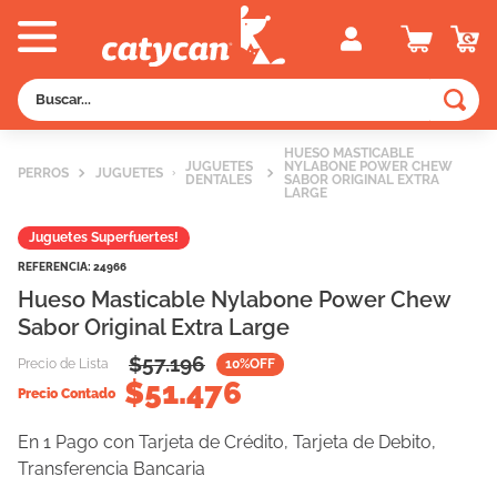
Buscar...
TÉRMINOS MÁS BUSCADOS
HUESO MASTICABLE
JUGUETES
NYLABONE POWER CHEW
PERROS
JUGUETES
1
.
old prince
DENTALES
SABOR ORIGINAL EXTRA
LARGE
2
.
royal canin
Juguetes Superfuertes!
3
.
excellent
REFERENCIA
:
24966
4
.
piedras
Hueso Masticable Nylabone Power Chew
Sabor Original Extra Large
5
.
vitalcan
$
57.196
Precio de Lista
10
%OFF
6
.
perros
$
51.476
Precio Contado
7
.
pedigree
En 1 Pago con Tarjeta de Crédito, Tarjeta de Debito,
8
.
creamy
Transferencia Bancaria
9
.
fawna