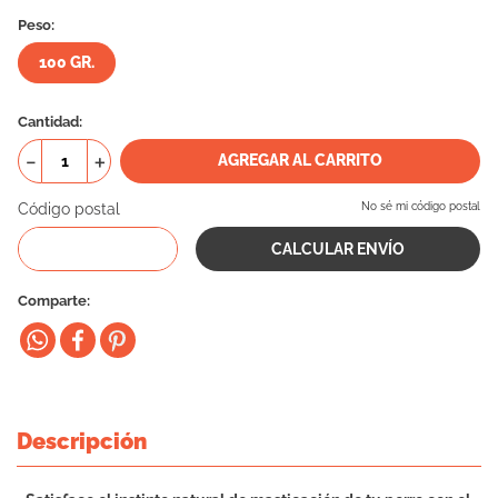
Peso:
10
.
eukanuba
100 GR.
Cantidad
－
＋
AGREGAR AL CARRITO
Código postal
No sé mi código postal
Comparte
Descripción